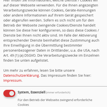
Hier finden Sie Informationen, welche Dienste / Cookies wir
menschenrechtspolitische Sprecherin:
auf dieser Webseite verwenden. Für die Ihnen angezeigten
Am 20. Juni, dem Weltflüchtlingstag der
Verarbeitungszwecke können Cookies, Geräte-Kennungen
oder andere Informationen auf Ihrem Gerät gespeichert
Vereinten Nationen, wird daran
oder abgerufen werden. Sofern es sich nicht um für den
erinnert, dass Millionen Menschen
Betrieb der Webseite zwingende Cookies/Dienste handelt
können Sie diese hier konfigurieren, so dass diese Cookies /
gezwungenermaßen ihre Heimat
Dienste bei Ihnen nicht aktiv sind. Im Falle der Aktivierung
verlassen mussten. Hinter den Zahlen
entsprechender Dienste beinhaltet diese Zustimmung auch
Ihre Einwilligung in die Übermittlung bestimmter
stehen persönliche Geschichten und
personenbezogener Daten in Drittländer, u.a. die USA, nach
Art. 49 (1) (a) DSGVO. Die Verarbeitungszwecke im Einzelnen
individuelle Schicksale. „Aktuell sind
finden Sie unten aufgelistet.
weltweit über 117 Millionen Menschen
Um mehr zu erfahren, lesen Sie bitte unsere
auf der Flucht, darunter viele Kinder,
Datenschutzerklärung
. Das Impressum finden Sie hier:
oftmals ohne die Begleitung… Gabriela
Impressum
.
Heinrich zum Weltflüchtlingstag
System, Essenziell
(immer erforderlich)
weiterlesen
Für den Betrieb der Webseite zwingend erforderliche
Cookies